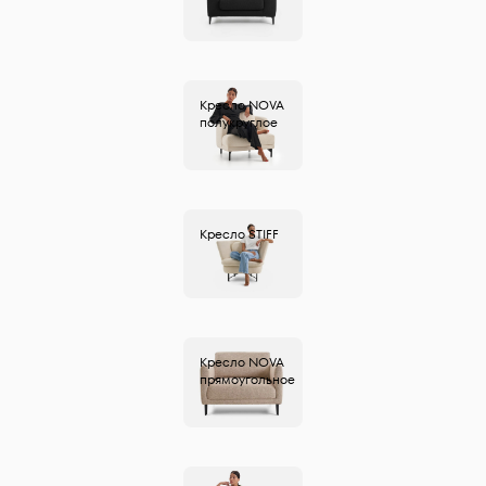
Кресло
NOVA
полукруглое
Кресло
STIFF
Кресло
NOVA
прямоугольное