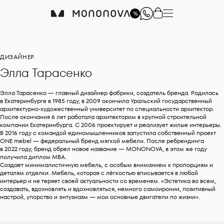
%
ДИЗАЙНЕР
Элла Тарасенко
Элла Тарасенко — главный дизайнер фабрики, создатель бренда. Родилась
в Екатеринбурге в 1985 году, в 2009 окончила Уральский государственный
архитектурно-художественный университет по специальности архитектор.
После окончания 6 лет работала архитектором в крупной строительной
компании Екатеринбурга. C 2006 проектирует и реализует жилые интерьеры.
В 2016 году с командой единомышленников запустила собственный проект
ONE mebel — федеральный бренд мягкой мебели. После ребрендинга
в 2022 году, бренд обрел новое название — MONONOVA, в этом же году
получила диплом MBA.
Создает минималистичную мебель, с особым вниманием к пропорциям и
деталям отделки. Мебель, которая с лёгкостью вписывается в любой
интерьер и не теряет своей актуальности со временем. «Эстетика во всем,
создавать, вдохновлять и вдохновляться, немного самоиронии, позитивный
настрой, упорство и энтузиазм — мои основные двигатели по жизни».