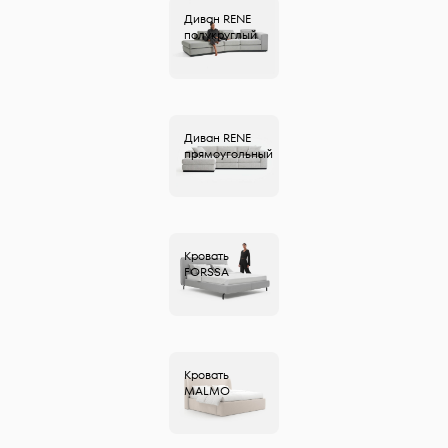
Диван
RENE
полукруглый
Диван
RENE
прямоугольный
Кровать
FORSSA
Кровать
MALMO