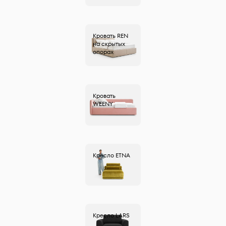
Кровать
REN
на скрытых
опорах
Кровать
WEENY
Кресло
ETNA
Кресло
LARS