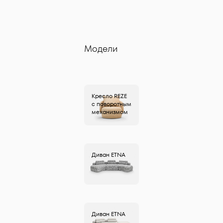
Модели
Кресло
REZE
с поворотным
механизмом
Диван
ETNA
Диван
ETNA