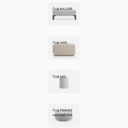
Пуф
BALDER
Пуф
AXEL
Пуф
MO
Пуф
FRANKE
круглый line