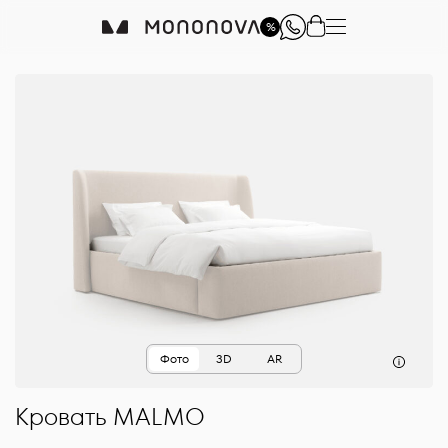
%
Фото
3D
AR
Кровать
MALMO