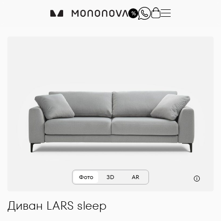
%
Фото
3D
AR
Диван
LARS
sleep