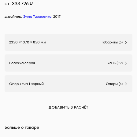
от
333 726
₽
?
дизайнер:
Элла Тарасенко
, 2017
2350 × 1070 × 850 мм
Габариты (5)
Рогожка серая
Ткань (39)
Опоры тип 1 черный
Опоры (4)
ДОБАВИТЬ В РАСЧЁТ
Больше о товаре