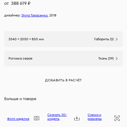
от
388 619
₽
?
дизайнер:
Элла Тарасенко
, 2018
3540 × 2050 × 850 мм
Габариты (3)
Рогожка серая
Ткань (39)
ДОБАВИТЬ В РАСЧЁТ
Больше о товаре
Скачать 3D-
Схема и
Фото изделия
модель
размеры