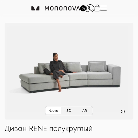
%
Фото
3D
AR
Диван
RENE
полукруглый