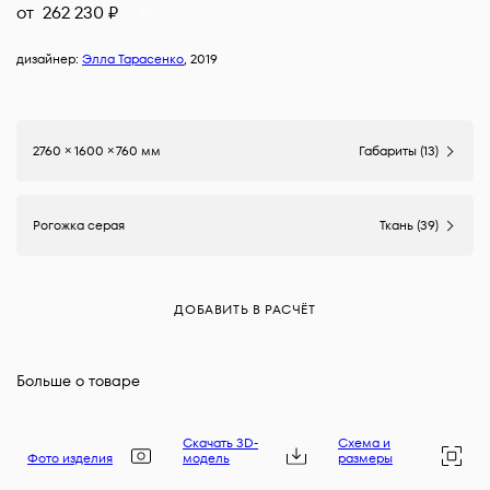
от
262 230
₽
?
дизайнер:
Элла Тарасенко
, 2019
2760 × 1600 × 760 мм
Габариты (13)
Рогожка серая
Ткань (39)
ДОБАВИТЬ В РАСЧЁТ
Больше о товаре
Скачать 3D-
Схема и
Фото изделия
модель
размеры